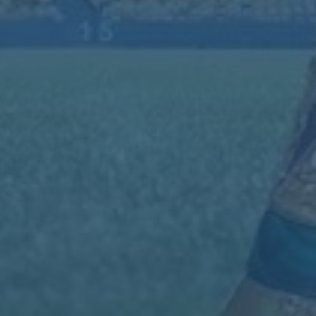
战术风
202
偏好高
反击型
队时，
球的对
在实际
打、一
可能出现
盲目追
心理与
世界杯
两队尚
0这类
晋级形
险策略