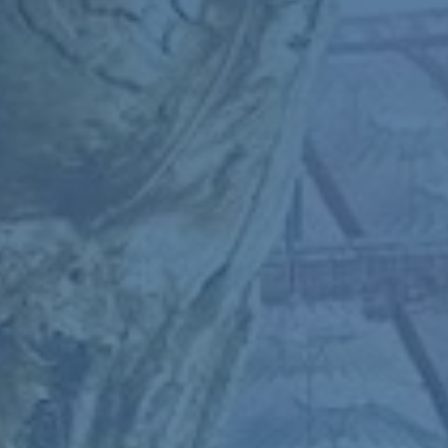
被拉大，进而对比分预测产生一系列连锁反应。传统32队时
极度悬殊的对局可能增多，这会带来两个现象 一是大比分胜
不均匀，部分传统弱旅在长周期备战和新生代球员崛起的加持
18、2022的均衡认识，而要考虑赛制变化导致的整体进球
劳和气候差异会放大球队板凳深度的作用。例如，一支球星
大比分。这些细节在预测比分时可以转化为具体策略 强队
则适合考虑加时、点球前的僵持比分，如1比1或0比0