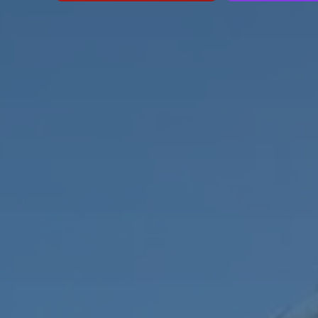
基耶利尼-国米可以怕皇马拜仁曼城但不能怕马竞
RMC-最佳俱乐部奖项根据金球奖入围数量颁发
世体：齐祖今夏想回归皇马 若去巴黎内少恐离队
魔笛-我想继续与皇马创造历史 享受在这的每一刻
2026世界杯数据统计分析
世界杯投注全攻略：盘口分析与决策方法详解
联系开云体育官网
CONTACT US
手机： 15979931692
电话： 025-6163386
邮箱： admin@zhc-ky.com