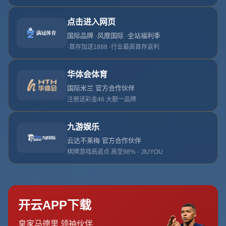
很多人提到世界杯买球 会下意识把它和“压某队赢一场”画上等号 但从本
质上看 这是一种典型的概率博弈行为 核心要素包括 赔率 风险 资金管
理 信息差 情绪控制 等 你并不是在和球队对赌 而是在和赔率设定方以
及无数玩家的 collective 判断博弈 如果不能正确理解这一点 很容易走向
两种极端 一是把买球当投机暴富的捷径 二是完全凭感觉和情绪下注
在世界杯阶段 特点是赛程密集 信息过载 冷门频出 很多老牌强队会因为
状态磨合 伤病 轮换策略而发挥失常 而庄家会通过动态赔率反映这些潜
在变数 这意味着单纯依据名气或者个人好恶下注风险极大 如果你把世
界杯买球看成一种有规则有逻辑的“数据游戏” 而不是情绪宣泄工具 那么
后续的所有技巧 才有用武之地