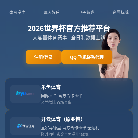
首页
>
新闻中心
新闻中心
世界杯买球技巧及最新网址攻略大全
发布时间：2026-08-07T06:00:24+08:00
世界杯买球技巧及最新网址攻略大全精细指南
每逢世界杯来临 无论是老球迷还是新加入的观赛者 几乎都会被各种买
球话题包围 搜索“世界杯买球技巧及最新网址攻略大全”的人越来越多 但
信息鱼龙混杂 一不小心就会掉进黑平台或盲目下注的陷阱 要在紧凑的
赛程里兼顾观赛乐趣与风险控制 就需要系统的知识框架与清晰的操作策
略 本文将围绕实用技巧 风险识别 新网址甄别 方法论为你搭建一套相对
完整的参考思路 帮助你在世界杯期间更理性地参与足球竞猜 而不是被
情绪与噪音牵着走
理解世界杯买球的本质从娱乐到概率博弈