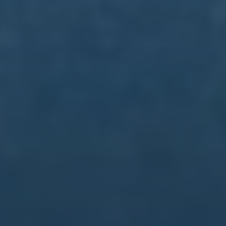
总体而言 世界杯可以是一个充满激情和快乐的全球盛宴 也可能在不经
意间成为风险放大的场域 理性的世界杯投注指南 不在于传授“稳赚技巧”
而在于帮助每个人看清误区 守住底线 在懂得概率和风险的前提下 以更
成熟的心态享受赛事本身 而不是被一连串数字和盘口牵着走 当你能在
开赛前就平静地说出“这一届我只用闲钱看球 输赢都不影响生活”时 便已
经掌握了世界杯投注中最核心的防范要点
【官方指定平台】官方顶级竞技大厅，获取最新盘口赔率与极速在线体
验，大额无忧提款，请认准正版授权。
上一篇：门德斯与皇马关系破裂 他让约罗别去皇马让卢宁离队