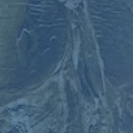
常见误区三 以小博大和翻本心态
“世界杯黑马多 赌一场翻身也不奇怪” 是很多人潜意识中的想法 有人会
选择在冷门比赛上押注极高赔率的结果 希望借此实现“以小博大” 这种做
法表面看风险有限 实则暗含心理陷阱 当几次“以小博大”都失利之后 亏
损累积 参与者往往想通过提高投注额来“翻本” 从原本几十 上升到几百
几千 甚至更多 形成典型的“追注循环” 一个真实案例是 某位上班族在上
一届世界杯中 本来每天只当作娱乐投入几十元 结果连续几场冷门让他
小额亏损 随后他选择在淘汰赛阶段加倍下注 想通过强强对话“大搏一把”
最终不仅花光了存款 还透支信用卡 后期因债务和焦虑影响工作与家庭
关系 这种翻本心态往往源于对损失的厌恶以及对“下一场一定能赢”的非
理性乐观 在概率论中 这一心理偏差非常常见 一旦出现“必须赢回来”“这
次再不赢就完了”之类想法 时就意味着风险控制已经失守 这时最好的做
法不是继续下注 而是立刻停止 并客观回顾自己的资金流向
常见误区四 忽视资金管理和投注上限
许多参与世界杯投注的人 并没有为自己设定明确的预算和单场上限 而
是凭当天心情下注 这会导致资金使用完全失控 比如 有人每次都是“看情
况加码” 胜了就大胆追 再输两场又心情低落一把梭哈 这种波动极大行为
和在股市里盲目满仓进出没有本质区别 在风险意识比较成熟的参与者中