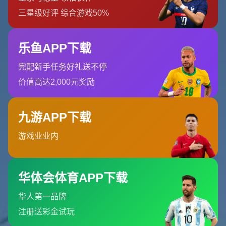
容易轻敌 弱队则为生死存亡拼尽全力 如果只是因为“大牌云集”就盲目押
注 就进入了“光环错觉”的陷阱 另外 过分迷信某个球星 例如认为梅西 C
罗等“必须进球”“一定能带队取胜” 也容易造成判断偏差 足球是团队运动
球星状态 战术安排 对手针对性防守 都会极大影响比赛走势 投注时应回
到对阵分析和数据研究本身 而不是被名气牵着走
常见误区二 过度相信所谓内幕和“专业推荐”