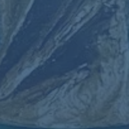
场对阵完全不同对手和场景之间的因果关联非常有限 将“连胜必终止”“连
负必反弹”当作核心依据 也是一种概率错觉 更合理的方式是 用数据佐证
观察结果 而不是让直觉主导决策
防范要点三 识别非法平台与诈骗陷阱
世界杯期间 不法分子常常借着“高赔率”“返利活动”“免流水”吸引用户到
非正规平台开户 这些平台可能存在赔率随意调整 拒绝提现 暗中操纵数
据等问题 一旦资金进入 则面临极高风险 某些诈骗模式则更为隐蔽 比如
利用假App 假网站冒充正规机构 通过“充值送彩金”诱导一次性大额转账
或者以“数据维护 延迟结算”为借口拖延提现 甚至要求再充值方可解冻本
金 对此 首要防范点是 务必确认平台是否合法合规 对来源不明的链接保
持高度谨慎 不随意在陌生网站输入身份证 银行卡号 验证码等敏感信息
同时 要警惕任何让你把资金转到“客服个人账户”“代理账户”的要求 因为
合法机构必然有规范的对公结算渠道 一旦发现疑似骗局 不要抱着“再试
一次”的侥幸心理 及时截屏保留证据 并立即停止一切转账行为
防范要点四 及时觉察成瘾倾向和求助信号
当世界杯投注从偶尔参与 逐渐演变成频繁行为 并严重干扰生活 时 就需
要警惕可能出现的赌博成瘾倾向 一些典型信号包括 经常隐瞒投注金额
对家人朋友撒谎 用更多时间琢磨盘口而不是关注比赛本身 多次尝试“彻
底戒掉”却屡屡反复 即便亏损严重仍无法停止 等 此时 单靠意志力往往