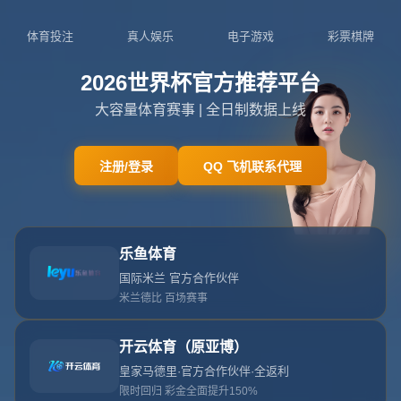
首页
>
新闻中心
新闻中心
世界杯投注指南：揭示常见误区与防范要
点
发布时间：2026-08-06T06:00:22+08:00
世界杯投注指南 揭示常见误区与防范要点
每逢世界杯临近 各种赌球群体活跃起来 不少原本对足球并不熟悉的球
迷也会被激情的氛围带动 想着小赌怡情 甚至幻想通过世界杯投注“一夜
翻身” 然而 很多人忽视了其中潜藏的风险与误区 在缺乏理性和专业知识
的前提下盲目下注 往往不仅没能收获乐趣 反而陷入资金压力和情绪困
扰 因此 在接触任何与世界杯投注相关的行为之前 了解常见误解并掌握
基本的防范要点 是每一个参与者都必须补上的“必修课”