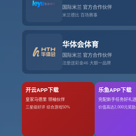
首页
>
新闻中心
新闻
新闻中心
NEWS
公司新闻
中国羽
常见问题
近年来
的关注
新闻资讯
全生产
NEWS
推进安
一名参
2026美加墨世界杯美国球队名单
安全生
中国羽
传承!克罗斯-会把8号给巴尔韦德 很荣幸由他接下