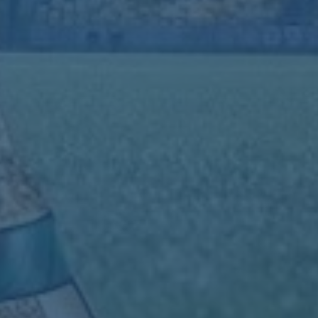
团培训、社会机构办班、社区羽毛球活动日等都需要科学安
校园体育联盟形成沟通机制，围绕青少年羽毛球活动安全制
鼓励基层单位借鉴高水平赛事的安全管理经验。在群众体育
滑鞋选择、场地秩序维护等细节，从源头减少运动伤害和场
人可享 健康友好”的国民运动的基础条件。只有安全底座夯