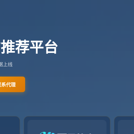
首页
关于我们
产品中心