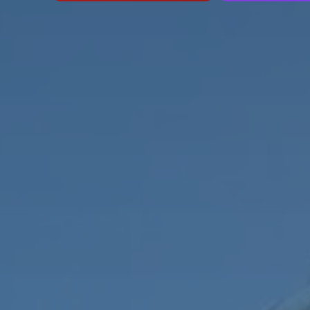
或举办
最新指南：世界杯投注平台官方网站链接
糊、隐
的底线
2026美加墨世界杯热门球队准不准
方案、
女五大区赛·浙江临平赛区收官 浙江临平乐茵获得赛区头名
夯实责
要让安
雷尼尔-我在多特失去两年时间 维尼修斯非常坚强
协会内
世界杯投注技巧免费
级地方
在多方
世界杯买球平台全方位解读：平台使用方法详解
全标准
聚焦场馆
联系开云体育官网
羽毛球
CONTACT US
般性的
能、场
手机： 15979931692
赛程编
电话： 025-6163386
框架，
邮箱： admin@zhc-ky.com