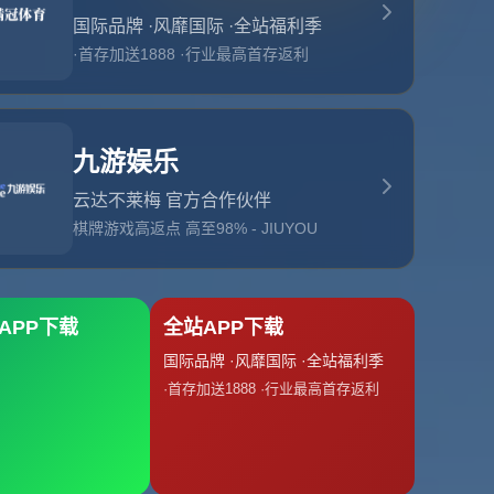
产工作走深走实
2+08:00
场馆类型复杂，安全风险随之叠加。与此全社会对安全生产
安全管理视野。在这样的时代背景下，中国羽毛球协会将安
才培养、群众参与度等同等重要的战略支点。中国羽协大力
却坚固的“安全防线”，确保每一块场地、每一场比赛、每
过去行业中存在一种普遍误区，即认为安全只是场馆管理方