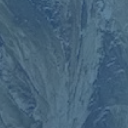
用母语沟通的对象，本身就是极大的安全感来源。双方通过法语交流战术
理解球队的进攻体系，也让他意识到：在皇马更衣室里，有人真正愿意拉