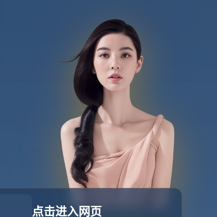
新闻中心
联系开云体育官网