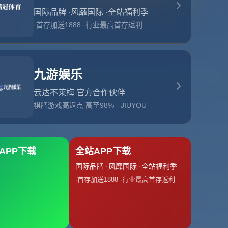
C罗说法语帮我适应
2+08:00
”。陌生的城市、陌生的语言、陌生的更衣室氛围，让这位从
到身价和进球，却忽略了一个年轻人离开母语环境、离开熟
适应皇马生活的关键细节之一，也折射出顶级球队内部那些