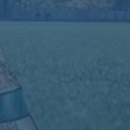
乡听见熟悉的语言，那种如同回到家中的体验，会悄然化解
色，很大程度上源于他在精神上逐渐放松，从而敢于在球场