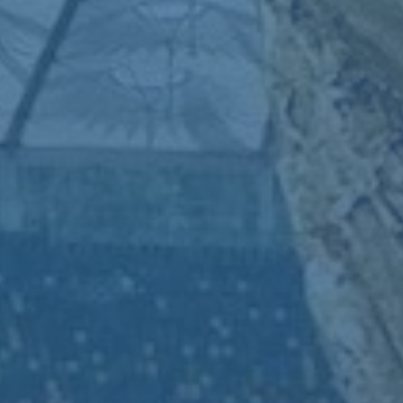
个可以
马迅速