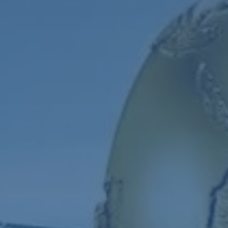
地址： 江西省新余市分宜县分宜县芳
山林场