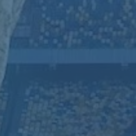
更加年轻且薪资较低的目标从短期竞技水平看或许略有损失
可观收益这类案例不断强化了管理层在薪资谈判中的底线意
风险与回报的博弈对于巴斯克斯而言签下一份高薪长约可以在
以较低固定年薪搭配丰厚奖金或设置与出场时间表现相关的
的舆论信息显示分歧仍然集中在“固定部分过高”上