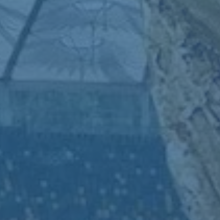
在意媒
援上的
也类似
支付5
从更宏
至更高
在不同
高
值得注