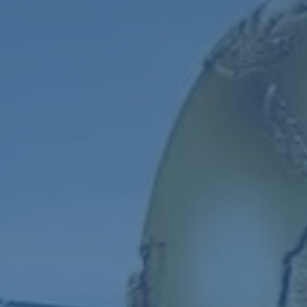
地址： 江西省新余市分宜县分宜县芳
山林场
从竞技
练视为
在成长
这是他
更关键
自认为
是否与
推高全