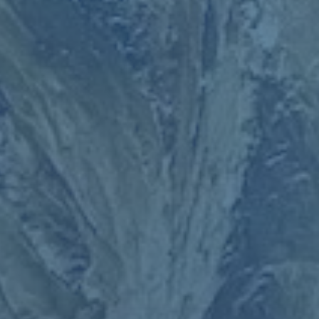
的报道中有观点认为巴斯克斯更适合作为“关键场次的隐形英雄”而不是被包
教训已经足够深刻从拉比奥到博格巴再到若干自由身加盟的球员高薪高期
球队更倾向于用相对可控的薪资签下潜力股然后通过竞技表现与后续转会
00万欧年薪显得过于冒险
观的角度看这起薪资分歧案折射了意甲与西甲英超在收入结构和薪资水平
的待遇而在转播合同与商业开发略显逊色的意甲俱乐部必须在每一笔大额
联赛中对应的“价格区间”并不一致当巴斯克斯将参考系更多放在西甲豪门
意的是近年来类似“要价偏高导致意甲错失老将补强”的案例并不少见一个