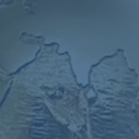
层面看巴斯克斯的价值并不难被量化他能踢边锋边翼卫甚至临时客串边后卫
战术保险但问题在于尤文与米兰已经拥有一定数量的侧翼资源尤文有小基
之中引进巴斯克斯意味着要压缩现有球员的出场时间甚至可能影响前场的更
们在谈薪时不得不考虑的现实因素
的是年薪数字背后反映的是角色认知与自身定位的博弈站在巴斯克斯的角
应得到与之匹配的尊重与回报500万欧不仅是经济诉求也是对自我价值的
球队内部的薪酬序列相容如果一名预计充当轮换甚至半主力的球员拿到如
队薪资水平这显然与当前“降本增效”的管理方向相悖