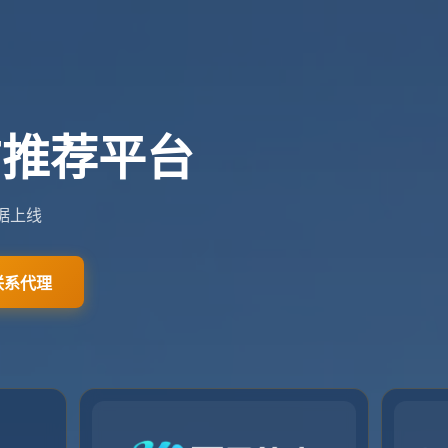
首页
关于我们
产品中心