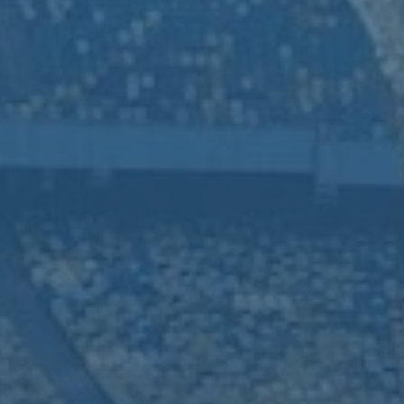
意甲球
但在随
识也让
然而将
职业生
浮动条