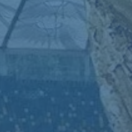
对战比
场的短
致后防
当中场
重要的
很大程