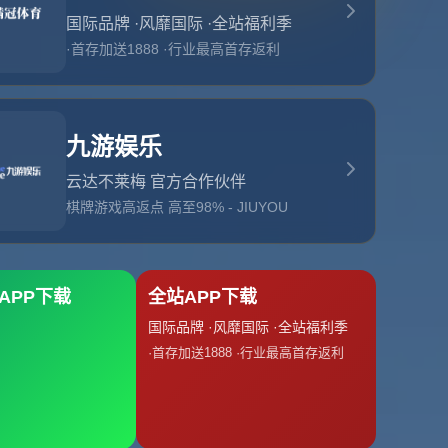
能出战比利亚雷亚尔
1+08:00
改变。马德里和卡斯蒂利亚地区的媒体近来频频提到一个细
亚雷亚尔之战 对于正处在关键赛程节点的球队来说 这不仅是