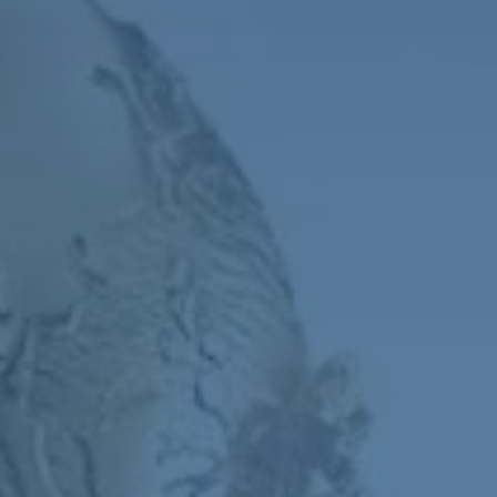
场位置上的功能几乎是“不可复制”的类型 作为后腰 他同时
定一支球队在攻守转换时的上限 当消息传出 琼阿梅尼已经
要的其实是一个问题 他能在多大程度上恢复原有的战术执行力
的阶段 医疗团队会精确控制对抗量和负荷强度 以降低复发
 但出场方式和时间仍需谨慎设计